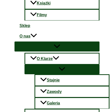
Książki
Filmy
Sklep
O nas
O Klarze
Stajnie
Zawody
Galeria