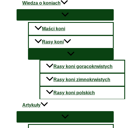
Wiedza o koniach
Maści koni
Rasy koni
Rasy koni gorącokrwistych
Rasy koni zimnokrwistych
Rasy koni polskich
Artykuły