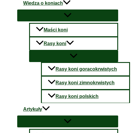
Wiedza o koniach
Maści koni
Rasy koni
Rasy koni gorącokrwistych
Rasy koni zimnokrwistych
Rasy koni polskich
Artykuły