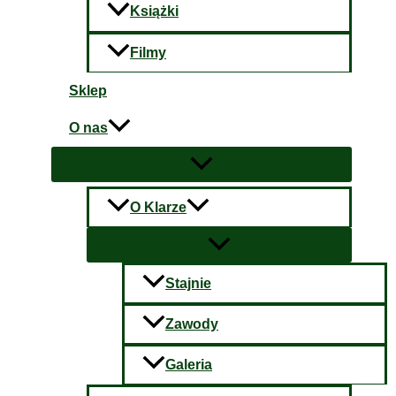
Książki
Filmy
Sklep
O nas
O Klarze
Stajnie
Zawody
Galeria