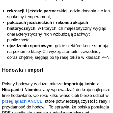
rekreacji i jeździe partnerskiej
, gdzie docenia się ich
spokojny temperament,
pokazach jeździeckich i rekonstrukcjach
historycznych
, w których ich majestatyczny wygląd i
charakterystyczny ruch wzbudzają zachwyt
publiczności,
ujeżdżeniu sportowym
, gdzie niektóre konie startują
na poziomie klasy C i wyżej, a ambitni zawodnicy
coraz chętniej sięgają po tę rasę także w klasach P–N.
Hodowla i import
Polscy hodowcy w dużej mierze
importują konie z
Hiszpanii i Niemiec
, aby wprowadzać do kraju najlepsze
linie hodowlane. Co roku kilku właścicieli bierze udział w
przeglądach ANCCE
, które potwierdzają czystość rasy i
przydatność do hodowli. To sprawia, że polska populacja
PRE rozwija się zgodnie z międzynarodowymi