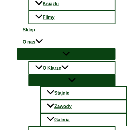
Książki
Filmy
Sklep
O nas
O Klarze
Stajnie
Zawody
Galeria