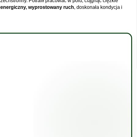
wszechstronny. Potrafił pracować w polu, ciągnąć ciężkie
o
energiczny, wyprostowany ruch
, doskonała kondycja i