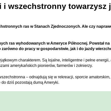
i wszechstronny towarzysz 
chstronnych ras w Stanach Zjednoczonych. Ale czy naprawdę 
onych ras wyhodowanych w Ameryce Północnej. Powstał na prz
arówno do pracy w gospodarstwie, jak i do jazdy wierzche
tkowym charakterem. Są lojalne, inteligentne i pełne energii, 
szami amerykańskich pionierów, farmerów i żołnierzy.
szechstronna – odnajdują się w rekreacji, sporcie amatorskim,
re do dziś pozostają dumą Ameryki.