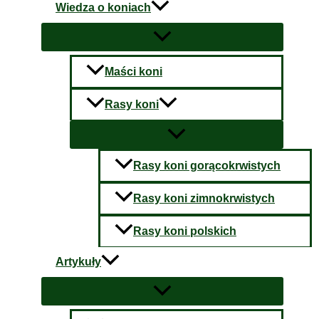
Wiedza o koniach
Maści koni
Rasy koni
Rasy koni gorącokrwistych
Rasy koni zimnokrwistych
Rasy koni polskich
Artykuły