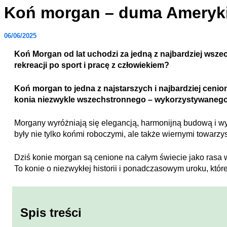
Koń morgan – duma Ameryki 
06/06/2025
Koń Morgan od lat uchodzi za jedną z najbardziej wsze
rekreacji po sport i pracę z człowiekiem?
Koń morgan to jedna z najstarszych i najbardziej ceni
konia niezwykle wszechstronnego – wykorzystywanego z
Morgany wyróżniają się elegancją, harmonijną budową i wyją
były nie tylko końmi roboczymi, ale także wiernymi towarzy
Dziś konie morgan są cenione na całym świecie jako rasa w
To konie o niezwykłej historii i ponadczasowym uroku, któ
Spis treści