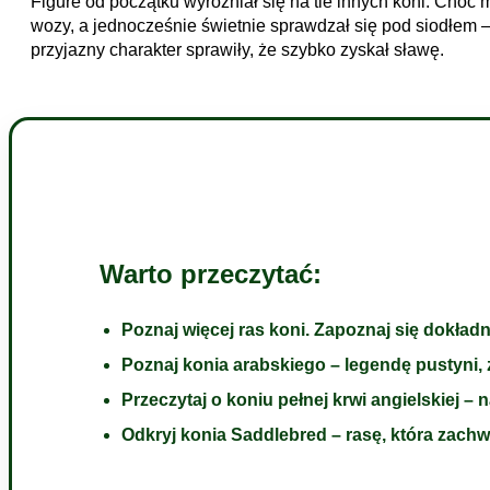
Figure od początku wyróżniał się na tle innych koni. Choć 
wozy, a jednocześnie świetnie sprawdzał się pod siodłem 
przyjazny charakter sprawiły, że szybko zyskał sławę.
Warto przeczytać:
Poznaj więcej ras koni. Zapoznaj się dokładn
Poznaj konia arabskiego – legendę pustyni, z
Przeczytaj o koniu pełnej krwi angielskiej –
Odkryj konia Saddlebred – rasę, która zach