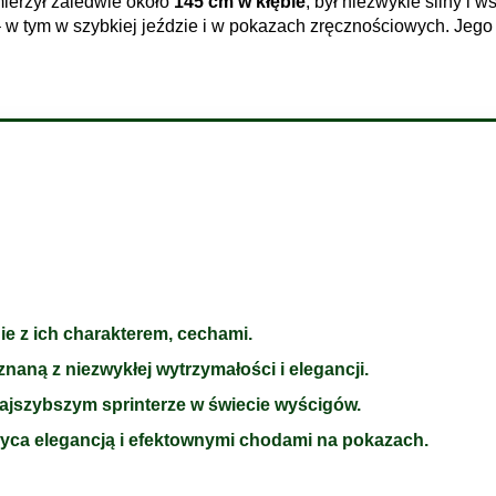
mierzył zaledwie około
145 cm w kłębie
, był niezwykle silny i 
– w tym w szybkiej jeździe i w pokazach zręcznościowych. Jeg
ie z ich charakterem, cechami.
naną z niezwykłej wytrzymałości i elegancji.
 najszybszym sprinterze w świecie wyścigów.
wyca elegancją i efektownymi chodami na pokazach.