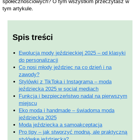
społecznościowych? O tym wszystkim przeczytasz w
tym artykule.
Spis treści
Ewolucja mody jeździeckiej 2025 – od klasyki
do personalizacji
Co nosi młody jeździec na co dzień i na
zawody?
Stylówki z TikToka i Instagrama – moda
jeździecka 2025 w social mediach
Funkcja i bezpieczeństwo nadal na pierwszym
miejscu
Eko moda i handmade – świadoma moda
jeździecka 2025
Moda jeździecka a samoakceptacja
Pro tipy – jak stworzyć modną, ale praktyczną
stylówkę jeździecką?