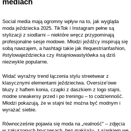
mediach
Social media mają ogromny wpływ na to, jak wygląda
moda jeździecka 2025. TikTok i Instagram pełne są
stylizacji z siodlarni – niektóre wręcz przypominają
profesjonalne sesje modowe. Młodzi jeźdźcy inspirują się
sobą nawzajem, a hashtagi takie jak #equestrianfashion,
#stylowajeździecka czy #stajniowastylówka są dziś
niezwykle popularne.
Widać wyraźny trend łączenia stylu streetwear z
klasycznymi elementami jeździectwa. Oversize’owe
bluzy z haftem konia, czapki z daszkiem z logo stajni,
modne sneakersy przed i po treningu – to codzienność.
Młodzi pokazują, że w stajni też można być modnym i
wyrażać siebie.
Równocześnie pojawia się moda na „realność” – zdjęcia
w zakurzonych bryczesach, bez makijażu, z siankiem we