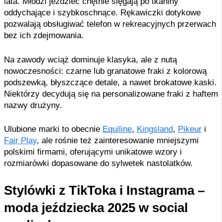
lata. Młodzi jeździec chętnie sięgają po tkaniny
oddychające i szybkoschnące. Rękawiczki dotykowe
pozwalają obsługiwać telefon w rekreacyjnych przerwach
bez ich zdejmowania.
Na zawody wciąż dominuje klasyka, ale z nutą
nowoczesności: czarne lub granatowe fraki z kolorową
podszewką, błyszczące detale, a nawet brokatowe kaski.
Niektórzy decydują się na personalizowane fraki z haftem
nazwy drużyny.
Ulubione marki to obecnie
Equiline
,
Kingsland
,
Pikeur
i
Fair Play
, ale rośnie też zainteresowanie mniejszymi
polskimi firmami, oferującymi unikatowe wzory i
rozmiarówki dopasowane do sylwetek nastolatków.
Stylówki z TikToka i Instagrama –
moda jeździecka 2025 w social