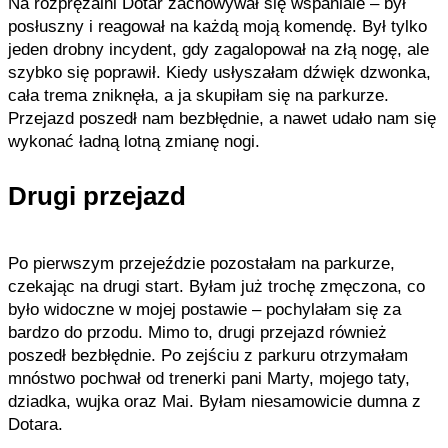
Na rozprężalni Dotar zachowywał się wspaniale – był
posłuszny i reagował na każdą moją komendę. Był tylko
jeden drobny incydent, gdy zagalopował na złą nogę, ale
szybko się poprawił. Kiedy usłyszałam dźwięk dzwonka,
cała trema zniknęła, a ja skupiłam się na parkurze.
Przejazd poszedł nam bezbłędnie, a nawet udało nam się
wykonać ładną lotną zmianę nogi.
Drugi przejazd
Po pierwszym przejeździe pozostałam na parkurze,
czekając na drugi start. Byłam już trochę zmęczona, co
było widoczne w mojej postawie – pochylałam się za
bardzo do przodu. Mimo to, drugi przejazd również
poszedł bezbłędnie. Po zejściu z parkuru otrzymałam
mnóstwo pochwał od trenerki pani Marty, mojego taty,
dziadka, wujka oraz Mai. Byłam niesamowicie dumna z
Dotara.