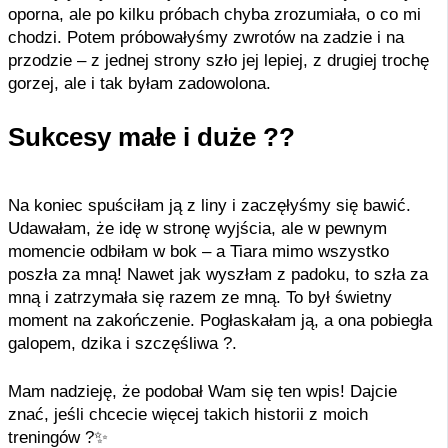
oporna, ale po kilku próbach chyba zrozumiała, o co mi
chodzi. Potem próbowałyśmy zwrotów na zadzie i na
przodzie – z jednej strony szło jej lepiej, z drugiej trochę
gorzej, ale i tak byłam zadowolona.
Sukcesy małe i duże ??
Na koniec spuściłam ją z liny i zaczęłyśmy się bawić.
Udawałam, że idę w stronę wyjścia, ale w pewnym
momencie odbiłam w bok – a Tiara mimo wszystko
poszła za mną! Nawet jak wyszłam z padoku, to szła za
mną i zatrzymała się razem ze mną. To był świetny
moment na zakończenie. Pogłaskałam ją, a ona pobiegła
galopem, dzika i szczęśliwa ?.
Mam nadzieję, że podobał Wam się ten wpis! Dajcie
znać, jeśli chcecie więcej takich historii z moich
treningów ?✨