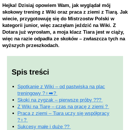
Hejka! Dzisiaj opowiem Wam, jak wyglądał mój
skokowy trening z Wiki oraz praca z ziemi z Tiarą. Jak
wiecie, przygotowuję się do Mistrzostw Polski w
kategorii junior, więc zaczęłam jeździć na Wiki. Z
Dotara już wyrosłam, a moja klacz Tiara jest w ciąży,
więc na razie odpadła ze skoków – zwłaszcza tych na
wyższych przeszkodach.
Spis treści
Spotkanie z Wiki – od pastwiska na plac
treningowy ?‍♀️➡️?
Skoki na zygzak – pierwsze próby ???
Z Wiki na Tiarę – czas na pracę z ziemi ?
Praca z ziemi – Tiara uczy się współpracy
?‍♀️?
Sukcesy małe i duże ??