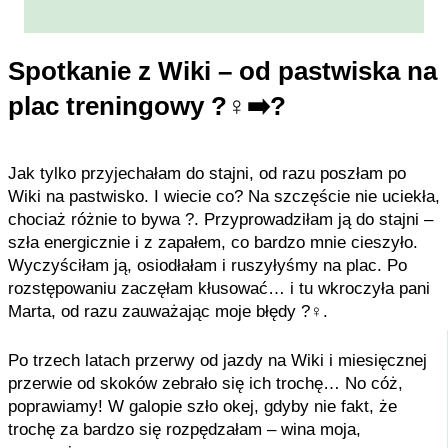
Spotkanie z Wiki – od pastwiska na
plac treningowy ?‍♀️➡️?
Jak tylko przyjechałam do stajni, od razu poszłam po
Wiki na pastwisko. I wiecie co? Na szczęście nie uciekła,
chociaż różnie to bywa ?. Przyprowadziłam ją do stajni –
szła energicznie i z zapałem, co bardzo mnie cieszyło.
Wyczyściłam ją, osiodłałam i ruszyłyśmy na plac. Po
rozstępowaniu zaczęłam kłusować… i tu wkroczyła pani
Marta, od razu zauważając moje błędy ?‍♀️.
Po trzech latach przerwy od jazdy na Wiki i miesięcznej
przerwie od skoków zebrało się ich trochę… No cóż,
poprawiamy! W galopie szło okej, gdyby nie fakt, że
trochę za bardzo się rozpędzałam – wina moja,