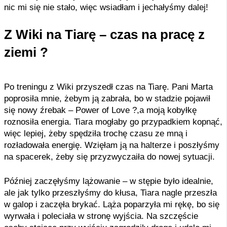
nic mi się nie stało, więc wsiadłam i jechałyśmy dalej!
Z Wiki na Tiarę – czas na pracę z
ziemi ?
Po treningu z Wiki przyszedł czas na Tiarę. Pani Marta
poprosiła mnie, żebym ją zabrała, bo w stadzie pojawił
się nowy źrebak – Power of Love ?,a moją kobyłkę
roznosiła energia. Tiara mogłaby go przypadkiem kopnąć,
więc lepiej, żeby spędziła trochę czasu ze mną i
rozładowała energię. Wzięłam ją na halterze i poszłyśmy
na spacerek, żeby się przyzwyczaiła do nowej sytuacji.
Później zaczęłyśmy lążowanie – w stępie było idealnie,
ale jak tylko przeszłyśmy do kłusa, Tiara nagle przeszła
w galop i zaczęła brykać. Ląża poparzyła mi rękę, bo się
wyrwała i poleciała w stronę wyjścia. Na szczęście