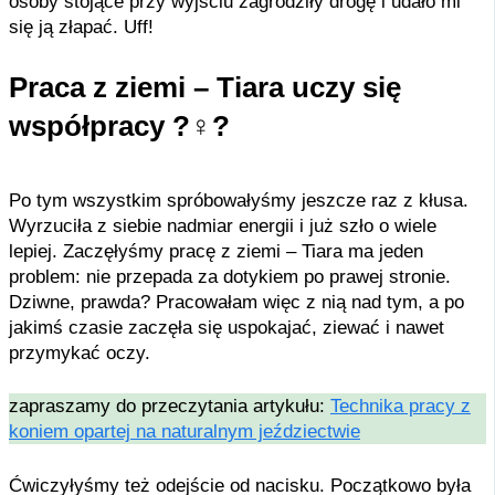
osoby stojące przy wyjściu zagrodziły drogę i udało mi
się ją złapać. Uff!
Praca z ziemi – Tiara uczy się
współpracy ?‍♀️?
Po tym wszystkim spróbowałyśmy jeszcze raz z kłusa.
Wyrzuciła z siebie nadmiar energii i już szło o wiele
lepiej. Zaczęłyśmy pracę z ziemi – Tiara ma jeden
problem: nie przepada za dotykiem po prawej stronie.
Dziwne, prawda? Pracowałam więc z nią nad tym, a po
jakimś czasie zaczęła się uspokajać, ziewać i nawet
przymykać oczy.
zapraszamy do przeczytania artykułu:
Technika pracy z
koniem opartej na naturalnym jeździectwie
Ćwiczyłyśmy też odejście od nacisku. Początkowo była