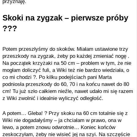
przyznaję.
Skoki na zygzak – pierwsze próby
???
Potem przeszłyśmy do skoków. Miałam ustawione trzy
przeszkody na zygzak, żeby po każdej zmieniać nogę .
Na początek krzyżaki na 50 cm – problem w tym, że nie
mogłam doliczyć fuli, a Wiki też nie bardzo wiedziała, o
co mi chodzi ?. Po kilku podejściach pani Marta
podniosła przeszkody do 60, 70 i na końcu nawet do 80
cm! Tu już szło całkiem nieźle, nawet udało mi się razem
z Wiki zwolnić i idealnie wyliczyć odległość.
A potem… Gleba! ? Przy skoku na 60 cm totalnie się z
Wiki nie dogadałyśmy – ja chciałam w prawo, ona w
lewo, a potem znowu odwrotnie… Koniec końców
zeskoczyłam, żeby nie wisieć jej na szyi. Na szczęście