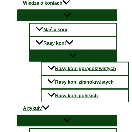
Wiedza o koniach
Maści koni
Rasy koni
Rasy koni gorącokrwistych
Rasy koni zimnokrwistych
Rasy koni polskich
Artykuły