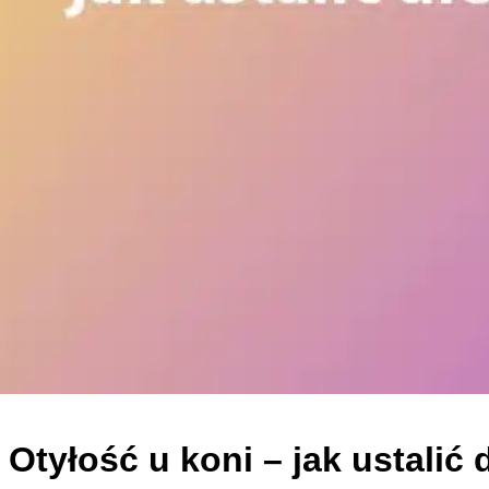
Otyłość u koni – jak ustalić