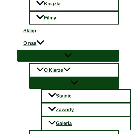
Książki
Filmy
Sklep
O nas
O Klarze
Stajnie
Zawody
Galeria