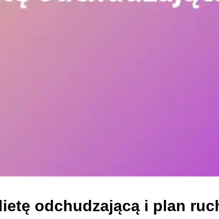
 dietę odchudzającą i plan ru