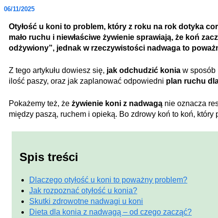
06/11/2025
Otyłość u koni to problem, który z roku na rok dotyka cor
mało ruchu i niewłaściwe żywienie sprawiają, że koń zac
odżywiony”, jednak w rzeczywistości nadwaga to poważne
Z tego artykułu dowiesz się,
jak odchudzić konia
w sposób b
ilość paszy, oraz jak zaplanować odpowiedni
plan ruchu dl
Pokażemy też, że
żywienie koni z nadwagą
nie oznacza res
między paszą, ruchem i opieką. Bo zdrowy koń to koń, który p
Spis treści
Dlaczego otyłość u koni to poważny problem?
Jak rozpoznać otyłość u konia?
Skutki zdrowotne nadwagi u koni
Dieta dla konia z nadwagą – od czego zacząć?