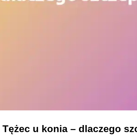
Tężec u konia – dlaczego sz