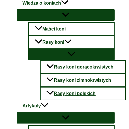
Wiedza o koniach
Maści koni
Rasy koni
Rasy koni gorącokrwistych
Rasy koni zimnokrwistych
Rasy koni polskich
Artykuły