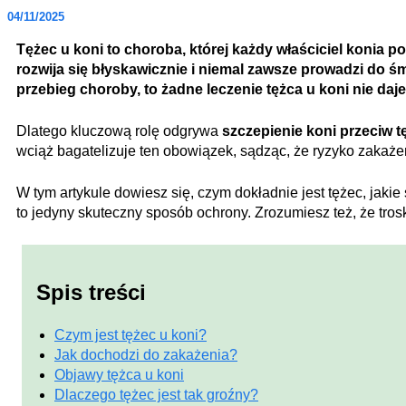
04/11/2025
Tężec u koni to choroba, której każdy właściciel konia 
rozwija się błyskawicznie i niemal zawsze prowadzi do śm
przebieg choroby, to żadne leczenie tężca u koni nie daj
Dlatego kluczową rolę odgrywa
szczepienie koni przeciw t
wciąż bagatelizuje ten obowiązek, sądząc, że ryzyko zakażeni
W tym artykule dowiesz się, czym dokładnie jest tężec, jakie
to jedyny skuteczny sposób ochrony. Zrozumiesz też, że tros
Spis treści
Czym jest tężec u koni?
Jak dochodzi do zakażenia?
Objawy tężca u koni
Dlaczego tężec jest tak groźny?