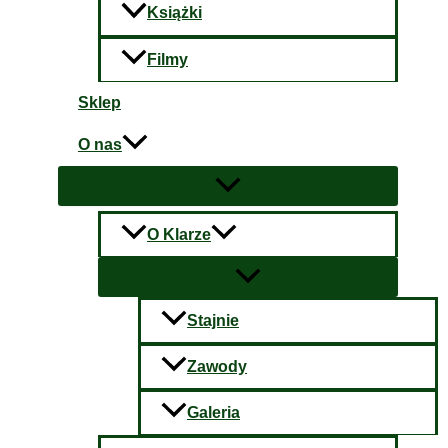
Książki
Filmy
Sklep
O nas
O Klarze
Stajnie
Zawody
Galeria