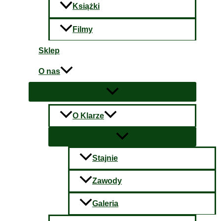
Książki
Filmy
Sklep
O nas
O Klarze
Stajnie
Zawody
Galeria