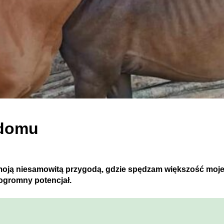
 domu
 moją niesamowitą przygodą, gdzie spędzam większość mojeg
 ogromny potencjał.