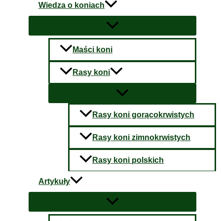
Wiedza o koniach
Maści koni
Rasy koni
Rasy koni gorącokrwistych
Rasy koni zimnokrwistych
Rasy koni polskich
Artykuły