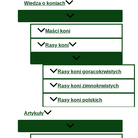
Wiedza o koniach
Maści koni
Rasy koni
Rasy koni gorącokrwistych
Rasy koni zimnokrwistych
Rasy koni polskich
Artykuły