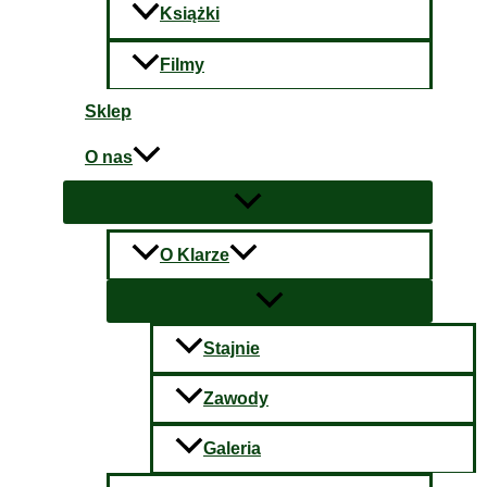
Książki
Filmy
Sklep
O nas
O Klarze
Stajnie
Zawody
Galeria