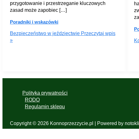
przygotowanie i przestrzeganie kluczowych
ha
zasad może zapobiec […]
zw
za
Poradniki i wskazówki
Po
Bezpieczeństwo w jeździectwie
Przeczytaj wpis
»
K
Polityka prywatności
RODO
Regulamin sklepu
Copyright © 2026 Konnoprzezzycie.pl | Powered by notoklik