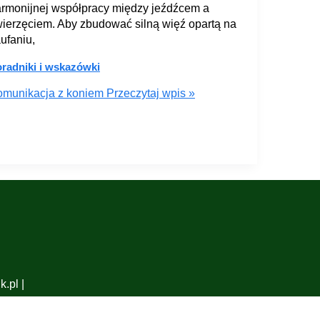
rmonijnej współpracy między jeźdźcem a
ierzęciem. Aby zbudować silną więź opartą na
ufaniu,
radniki i wskazówki
omunikacja z koniem
Przeczytaj wpis »
.pl |